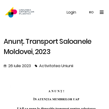
Login
UAP
Galerie
Expoziții
Noutăți
Memb
RO
RO
EN
Anunț. Transport Saloanele
Moldovei, 2023
26 iulie 2023
Activitatea Uniunii