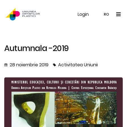
Login
UAP
Galerie
Expoziții
Noutăți
Memb
RO
RO
EN
Autumnala -2019
28 noiembrie 2019
Activitatea Uniunii