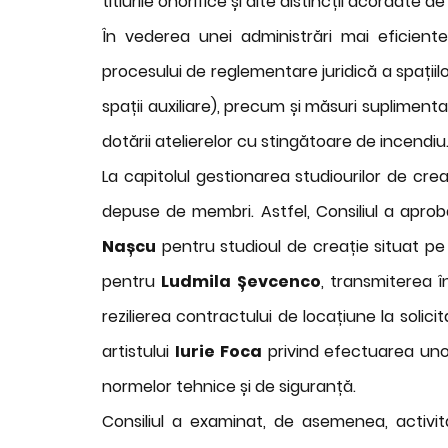
titlurile onorifice și alte distincții acordate de
În vederea unei administrări mai eficiente 
procesului de reglementare juridică a spațiil
spații auxiliare), precum și măsuri suplimenta
dotării atelierelor cu stingătoare de incendiu
La capitolul gestionarea studiourilor de cre
depuse de membri. Astfel, Consiliul a apro
Nașcu
pentru studioul de creație situat pe 
pentru
Ludmila Șevcenco
, transmiterea î
rezilierea contractului de locațiune la solicit
artistului
Iurie Foca
privind efectuarea unor
normelor tehnice și de siguranță.
Consiliul a examinat, de asemenea, activit