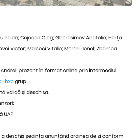
 Iraida; Cojocari Oleg; Gherasimov Anatolie; Herţa
vei Victor; Malcoci Vitalie; Moraru Ionel; Zbârnea
ndrei; prezent în format online prin intermediul
oi-bxc
grup
arată validă și deschisă.
nzori;
că UAP
ie a deschis ședința anunțând ordinea de zi conform