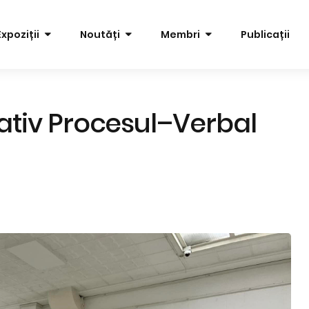
Expoziții
Noutăți
Membri
Publicații
tiv Procesul–Verbal