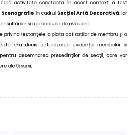
șoară activitate constantă. În acest context, a fost
i Scenografie
în cadrul
Secției Artă Decorativă
, iar
 consultărilor și a procesului de evaluare.
ile privind restanțele la plata cotizațiilor de membru și a
odată, s-a decis actualizarea evidenței membrilor și
e pentru desemnarea președinților de secții, care vor
e ale Uniunii.