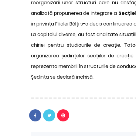
reorganizării unor structuri care nu desfă
analizată propunerea de integrare a
Secție
în privința Filialei Bălți s-a decis continuarea
La capitolul diverse, au fost analizate situați
chiriei pentru studiourile de creație. Tot
organizarea ședințelor secțiilor de creați
reprezenta membrii în structurile de conducer
Ședința se declară închisă.