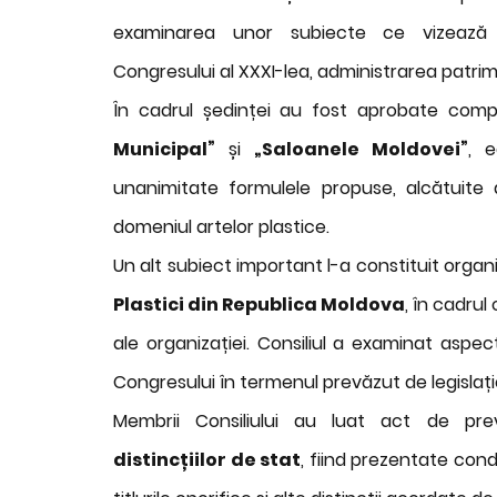
examinarea unor subiecte ce vizează org
Congresului al XXXI-lea, administrarea patrimo
În cadrul ședinței au fost aprobate compo
Municipal”
și
„Saloanele Moldovei”
, e
unanimitate formulele propuse, alcătuite d
domeniul artelor plastice.
Un alt subiect important l-a constituit orga
Plastici din Republica Moldova
, în cadru
ale organizației. Consiliul a examinat aspec
Congresului în termenul prevăzut de legislați
Membrii Consiliului au luat act de pre
distincțiilor de stat
, fiind prezentate cond