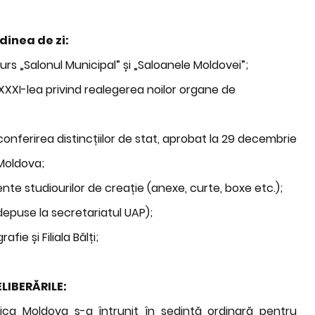
dinea de zi:
rs „Salonul Municipal” și „Saloanele Moldovei”;
 XXXI-lea privind realegerea noilor organe de
conferirea distincțiilor de stat, aprobat la 29 decembrie
 Moldova;
nte studiourilor de creație (anexe, curte, boxe etc.);
depuse la secretariatul UAP);
ie și Filiala Bălți;
LIBERĂRILE:
publica Moldova s-a întrunit în ședință ordinară pentru