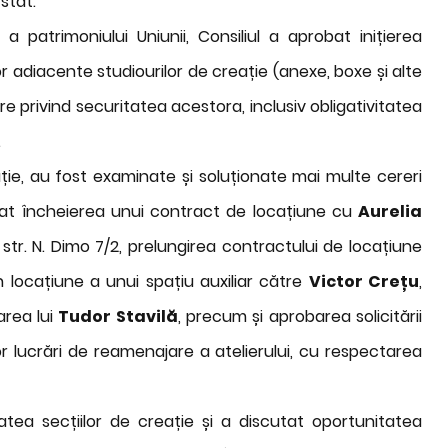
 stat.
a patrimoniului Uniunii, Consiliul a aprobat inițierea
or adiacente studiourilor de creație (anexe, boxe și alte
re privind securitatea acestora, inclusiv obligativitatea
.
ație, au fost examinate și soluționate mai multe cereri
bat încheierea unui contract de locațiune cu
Aurelia
str. N. Dimo 7/2, prelungirea contractului de locațiune
n locațiune a unui spațiu auxiliar către
Victor Crețu
,
area lui
Tudor Stavilă
, precum și aprobarea solicitării
 lucrări de reamenajare a atelierului, cu respectarea
atea secțiilor de creație și a discutat oportunitatea