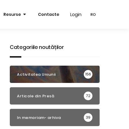
Login
Login
Resurse
Contacte
RO
RO
RO
RO
EN
EN
Categoriile noutăților
156
Activitatea Uniunii
72
Articole din Presă
39
In memoriam- arhiva