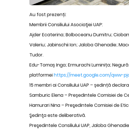
Au fost prezenți:
Membrii Consiliului Asociaţiei UAP:
Ajder Ecaterina; Bolboceanu Dumitru; Ciobanu
Valeriu; Jabinschii Ion; Jaloba Ghenadie; Maco
Tudor.
Edu-Tomaș Inga; Ermurachi Luminița; Negură A
platformei
https://meet.google.com/qww-pj
15 membri ai Consiliului UAP – ședință decl
Samburic Elena – Președintele Comisiei de Ce
Hamurari Nina – Preşedintele Comisiei de Eti
Şedinţa este deliberativă.
Preşedintele Consiliului UAP, Jaloba Ghenad