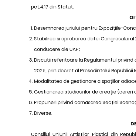
pct.4.17 din Statut.
Or
Desemnarea juriului pentru Expozițiile-Concu
Stabilirea și aprobarea datei Congresului al
conducere ale UAP;
Discuții referitoare la Regulamentul privind 
2025, prin decret al Președintelui Republicii
Modalitatea de gestionare a spațiilor adiace
Gestionarea studiourilor de creație (cereri 
Propuneri privind comasarea Secției Scenograf
Diverse.
DE
Consiliul Uniunii Artiștilor Plastici din Re