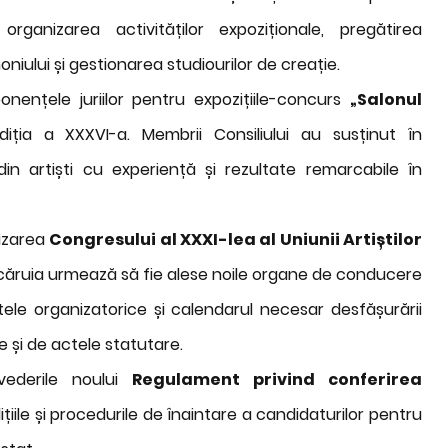
anizarea activităților expoziționale, pregătirea
niului și gestionarea studiourilor de creație.
nențele juriilor pentru expozițiile-concurs
„Salonul
diția a XXXVI-a. Membrii Consiliului au susținut în
in artiști cu experiență și rezultate remarcabile în
nizarea
Congresului al XXXI-lea al Uniunii Artiștilor
l căruia urmează să fie alese noile organe de conducere
tele organizatorice și calendarul necesar desfășurării
e și de actele statutare.
vederile noului
Regulament privind conferirea
ițiile și procedurile de înaintare a candidaturilor pentru