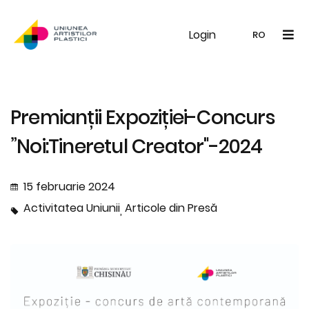
Login
UAP
Galerie
Expoziții
Noutăți
Memb
RO
RO
EN
Premianții Expoziției-Concurs
”Noi:Tineretul Creator"-2024
15 februarie 2024
Activitatea Uniunii
Articole din Presă