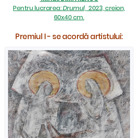
Pentru lucrarea:
Drumul,
2023, creion,
60x40 cm.
Premiul I - se acordă artistului: