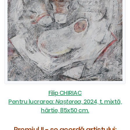
Filip CHIRIAC
Pentru lucrarea:
Nașterea,
2024,
t. mixtă,
hârtie, 85x50 cm.
Premiul II - se acordă artistului: