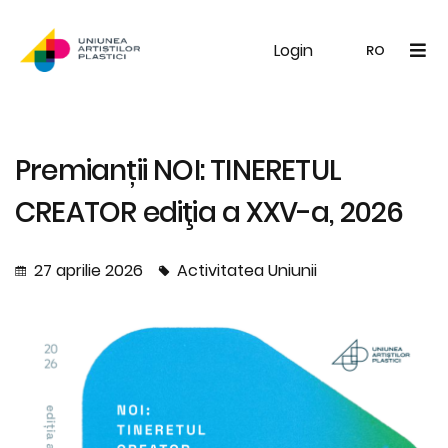
Login
UAP
Galerie
Expoziții
Noutăți
Memb
RO
RO
EN
Premianții NOI: TINERETUL
CREATOR ediţia a XXV-a, 2026
27 aprilie 2026
Activitatea Uniunii