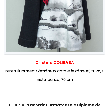
Cristina COLIBABA
Pentru lucrarea:
Pământuri natale în rânduri,
2025, t.
mixtă, pânză, 70 cm.
II. Juriul a acordat următoarele Diplome de