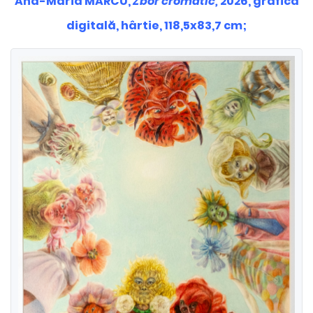
Ana-Maria MARCU,
Zbor cromatic,
2026, grafică
digitală, hârtie, 118,5x83,7 cm;