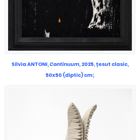
Silvia ANTONI,
Continuum,
2025, țesut clasic,
50x50 (diptic) cm;