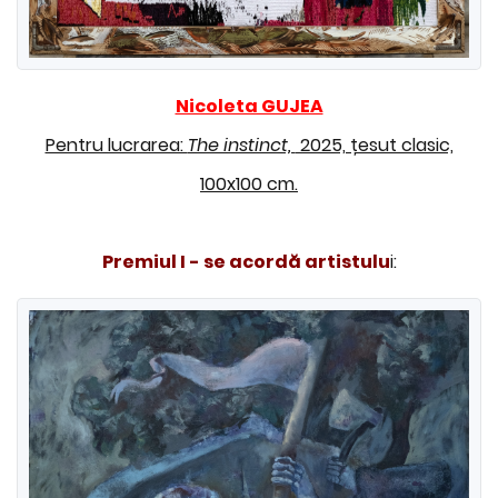
Nicoleta GUJEA
Pentru lucrarea:
The instinct,
2025, țesut clasic,
100x100 cm.
Premiul I - se acordă artistulu
i: