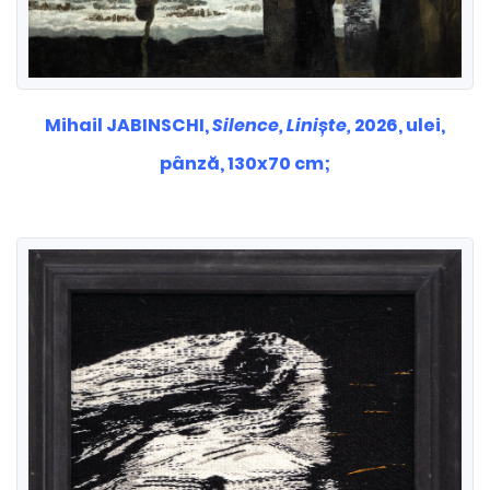
Mihail JABINSCHI,
Silence, Liniște,
2026, ulei,
pânză, 130x70 cm;