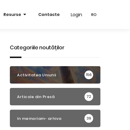
Login
Login
Resurse
Contacte
RO
RO
RO
RO
EN
EN
Categoriile noutăților
156
Activitatea Uniunii
72
Articole din Presă
39
In memoriam- arhiva