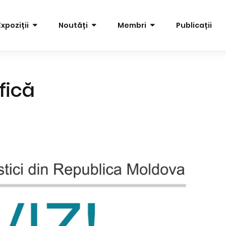
Expoziții
Noutăți
Membri
Publicații
fică