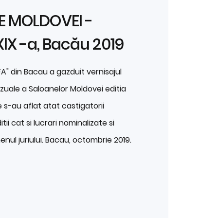
E MOLDOVEI -
XlX -a, Bacău 2019
FA" din Bacau a gazduit vernisajul
izuale a Saloanelor Moldovei editia
 s-au aflat atat castigatorii
tii cat si lucrari nominalizate si
enul juriului. Bacau, octombrie 2019.