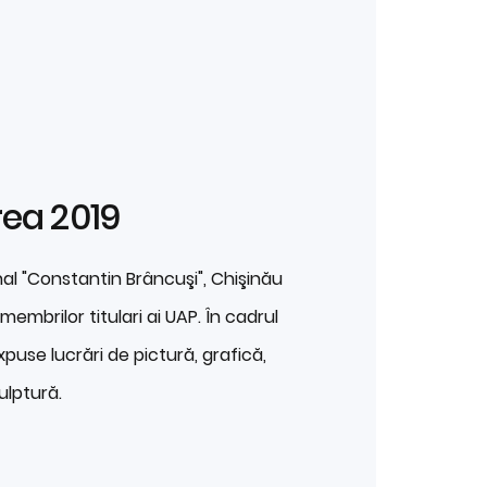
rea 2019
nal "Constantin Brâncuşi", Chişinău
membrilor titulari ai UAP. În cadrul
xpuse lucrări de pictură, grafică,
ulptură.