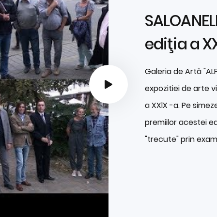
SALOANEL
ediţia a X
Galeria de Artă "AL
expozitiei de arte v
a XXlX -a. Pe simeze
premiilor acestei edi
"trecute" prin exam