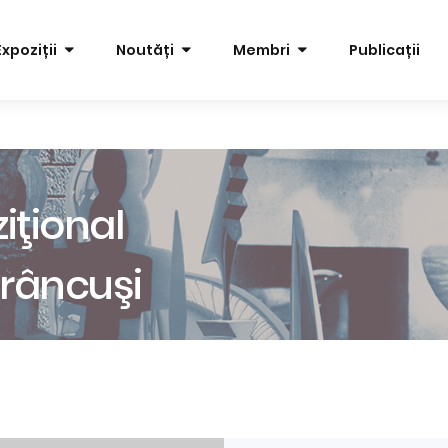
Expoziții
Noutăți
Membri
Publicații
iţional
râncuşi