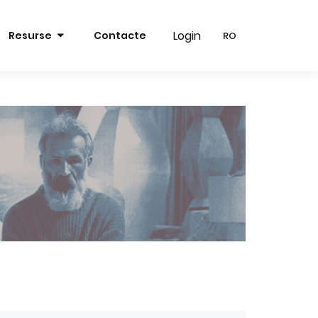
Login
Login
Resurse
Contacte
RO
RO
RO
RO
EN
EN