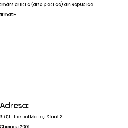
văţământ artistic (arte plastice) din Republica
irmativ;
Adresa:
Bd.Ştefan cel Mare şi Sfânt 3,
Chisinau 2001