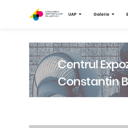
UAP
Galerie
Centrul Expoz
Constantin B