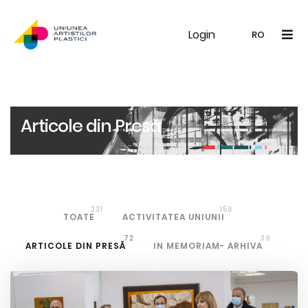
Login
UAP
Galerie
Expoziții
Noutăți
Memb
RO
RO
EN
Articole din Presă
231
156
TOATE
ACTIVITATEA UNIUNII
72
39
ARTICOLE DIN PRESĂ
IN MEMORIAM- ARHIVA