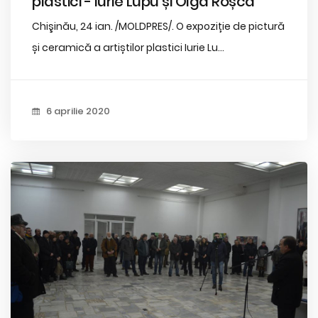
plastici - Iurie Lupu și Olga Roșca
Chişinău, 24 ian. /MOLDPRES/. O expoziție de pictură
și ceramică a artiștilor plastici Iurie Lu...
6 aprilie 2020