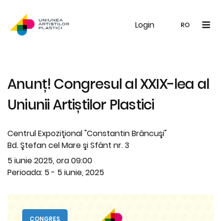
Login
UAP
Galerie
Expoziții
Noutăți
Memb
RO
RO
EN
Anunț! Congresul al XXIX-lea al
Uniunii Artiștilor Plastici
Centrul Expoziţional "Constantin Brâncuşi"
Bd. Ştefan cel Mare şi Sfânt nr. 3
5 iunie 2025, ora 09:00
Perioada: 5 - 5 iunie, 2025
ȘEDINȚE
CONGRES