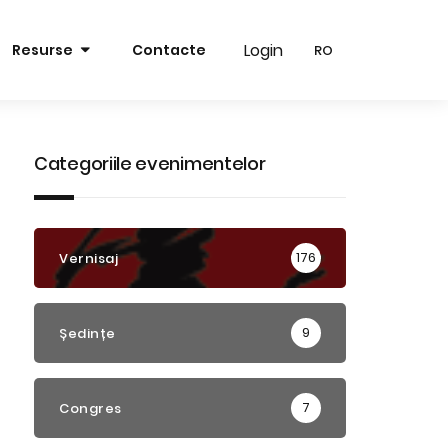
Login
Login
Resurse
Contacte
RO
RO
RO
RO
EN
EN
Categoriile evenimentelor
176
Vernisaj
9
Ședințe
7
Congres