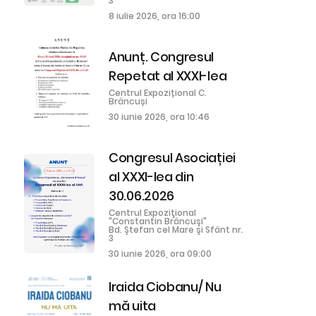
3
8 iulie 2026, ora 16:00
Anunț. Congresul
Repetat al XXXI-lea
Centrul Expozițional C.
Brâncuși
30 iunie 2026, ora 10:46
Congresul Asociației
al XXXI-lea din
30.06.2026
Centrul Expoziţional
"Constantin Brâncuşi"
Bd. Ştefan cel Mare şi Sfânt nr.
3
30 iunie 2026, ora 09:00
Iraida Ciobanu/ Nu
mă uita