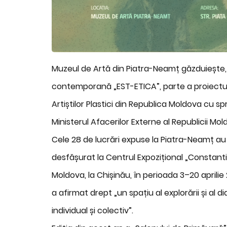
Muzeul de Artă din Piatra-Neamț găzduiește, î
contemporană „EST-ETICA”, parte a proiectul
Artiștilor Plastici din Republica Moldova cu spri
Ministerul Afacerilor Externe al Republicii Mo
Cele 28 de lucrări expuse la Piatra-Neamț au f
desfășurat la Centrul Expozițional „Constantin 
Moldova, la Chișinău, în perioada 3–20 aprilie
a afirmat drept „un spațiu al explorării și al dia
individual și colectiv”.