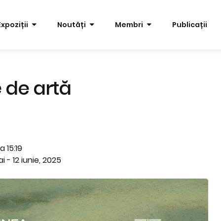
Expoziții
Noutăți
Membri
Publicații
 de artă
a 15:19
i - 12 iunie, 2025