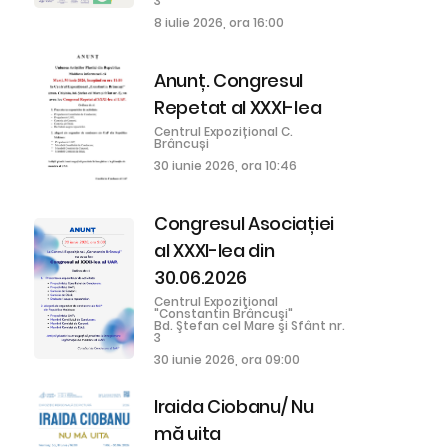
3
8 iulie 2026, ora 16:00
Anunț. Congresul
Repetat al XXXI-lea
Centrul Expozițional C.
Brâncuși
30 iunie 2026, ora 10:46
Congresul Asociației
al XXXI-lea din
30.06.2026
Centrul Expoziţional
"Constantin Brâncuşi"
Bd. Ştefan cel Mare şi Sfânt nr.
3
30 iunie 2026, ora 09:00
Iraida Ciobanu/ Nu
mă uita