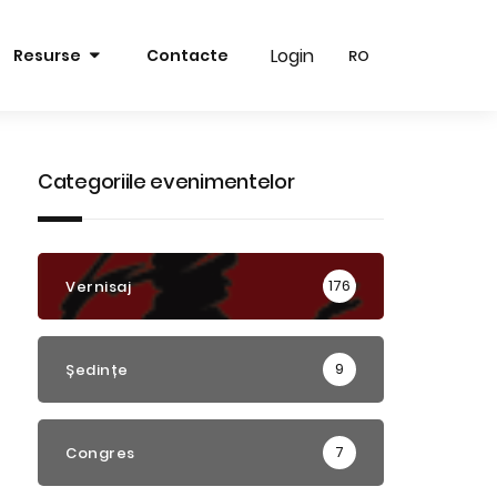
Login
Login
Resurse
Contacte
RO
RO
RO
RO
EN
EN
Categoriile evenimentelor
176
Vernisaj
9
Ședințe
7
Congres