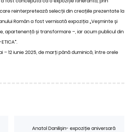
 a fost concepută ca o expoziție itinerantă, prin
re reinterpretează selecții din creațiile prezentate la
ranului Român a fost vernisată expoziția „Veșminte și
te, apartenență și transformare –, iar acum publicul din
-ETICA”.
ai – 12 iunie 2025, de marți până duminică, între orele
Anatol Danilișin- expoziție aniversară