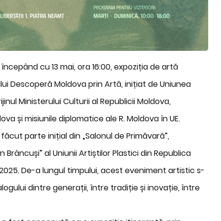
ncepând cu 13 mai, ora 16:00, expoziția de artă
ui Descoperă Moldova prin Artă, inițiat de Uniunea
jinul Ministerului Culturii al Republicii Moldova,
ldova
și misiunile diplomatice ale R. Moldova în UE.
ăcut parte inițial din „Salonul de Primăvară”,
Brâncuși” al Uniunii Artiștilor Plastici din Republica
 2025. De-a lungul timpului, acest eveniment artistic s-
logului dintre generații, între tradiție și inovație, între