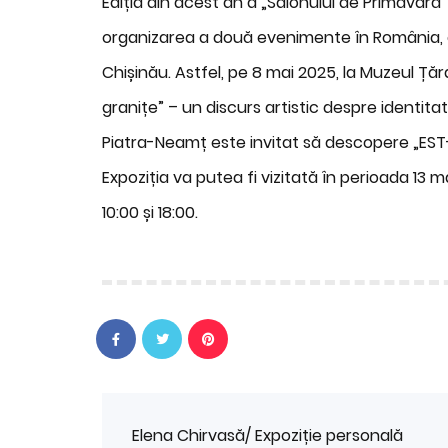
Ediția din acest an a „Salonului de Primăvară”
organizarea a două evenimente în România, ca
Chișinău. Astfel, pe 8 mai 2025, la Muzeul Ță
granițe” – un discurs artistic despre identita
Piatra-Neamț este invitat să descopere „EST
Expoziția va putea fi vizitată în perioada 13 m
10:00 și 18:00.
Elena Chirvasă/ Expoziție personală