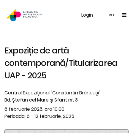
Login
UAP
Galerie
Expoziții
Noutăți
Memb
RO
RO
EN
Expoziție de artă
contemporană/Titularizarea
UAP - 2025
Centrul Expoziţional "Constantin Brâncuşi"
Bd. Ştefan cel Mare şi Sfânt nr. 3
6 februarie 2025, ora 10:00
Perioada: 6 - 12 februarie, 2025