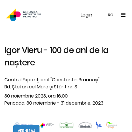
Login
UAP
Galerie
Expoziții
Noutăți
Memb
RO
RO
EN
Igor Vieru - 100 de ani de la
naștere
Centrul Expoziţional "Constantin Brâncuşi"
Bd. Ştefan cel Mare şi Sfânt nr. 3
30 noiembrie 2023, ora 16:00
Perioada: 30 noiembrie - 31 decembrie, 2023
VERNISAJ