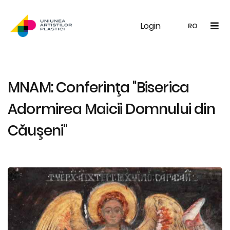
Login
UAP
Galerie
Expoziții
Noutăți
Memb
RO
RO
EN
MNAM: Conferinţa "Biserica
Adormirea Maicii Domnului din
Căuşeni"