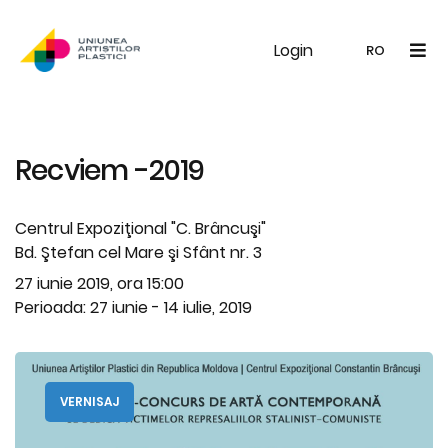
Login
UAP
Galerie
Expoziții
Noutăți
Memb
RO
RO
EN
Recviem -2019
Centrul Expoziţional "C. Brâncuşi"
Bd. Ştefan cel Mare şi Sfânt nr. 3
27 iunie 2019, ora 15:00
Perioada: 27 iunie - 14 iulie, 2019
VERNISAJ