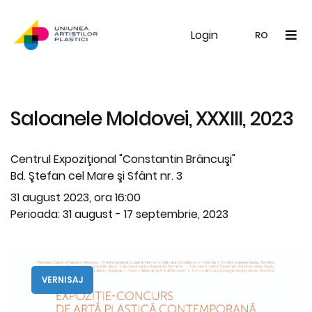
Login
UAP
Galerie
Expoziții
Noutăți
Memb
RO
RO
EN
Saloanele Moldovei, XXXIII, 2023
Centrul Expoziţional "Constantin Brâncuşi"
Bd. Ştefan cel Mare şi Sfânt nr. 3
31 august 2023, ora 16:00
Perioada: 31 august - 17 septembrie, 2023
VERNISAJ