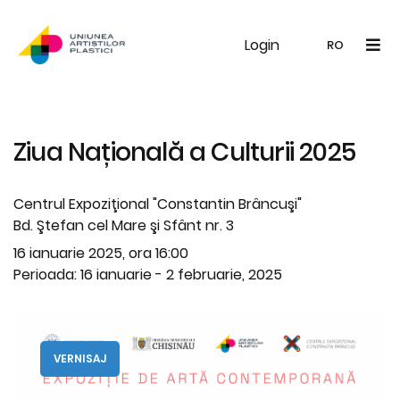
Login
UAP
Galerie
Expoziții
Noutăți
Memb
RO
RO
EN
Ziua Națională a Culturii 2025
Centrul Expoziţional "Constantin Brâncuşi"
Bd. Ştefan cel Mare şi Sfânt nr. 3
16 ianuarie 2025, ora 16:00
Perioada: 16 ianuarie - 2 februarie, 2025
VERNISAJ