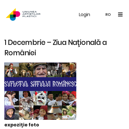
Login
UAP
Galerie
Expoziții
Noutăți
Memb
RO
RO
EN
1 Decembrie – Ziua Naţională a
României
expoziţie foto