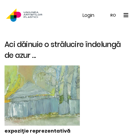
Login
UAP
Galerie
Expoziții
Noutăți
Memb
RO
RO
EN
Aci dăinuie o strălucire îndelungă
de azur ...
expoziţie reprezentativă