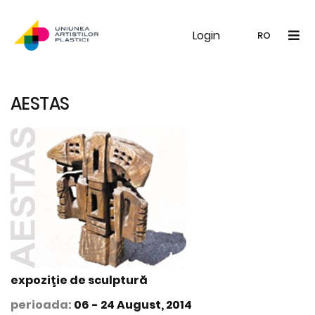
Login
UAP
Galerie
Expoziții
Noutăți
Memb
RO
RO
EN
AESTAS
expoziţie de sculptură
perioada:
06 - 24 August, 2014