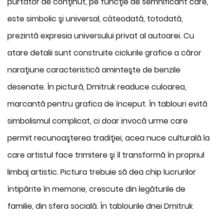
purtător de conţinut, pe funcţie de semnificant care,
este simbolic şi universal, câteodată, totodată,
prezintă expresia universului privat al autoarei. Cu
atare detalii sunt construite ciclurile grafice a căror
naraţiune caracteristică aminteşte de benzile
desenate. În pictură, Dmitruk readuce culoarea,
marcantă pentru grafica de început. În tablouri evită
simbolismul complicat, ci doar invocă urme care
permit recunoaşterea tradiţiei, acea nuce culturală la
care artistul face trimitere şi îl transformă în propriul
limbaj artistic. Pictura trebuie să dea chip lucrurilor
întipărite în memorie, crescute din legăturile de
familie, din sfera socială. În tablourile dnei Dmitruk