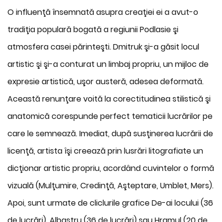
O influenţă însemnată asupra creaţiei ei a avut-o
tradiţia populară bogată a regiunii Podlasie şi
atmosfera casei părinteşti. Dmitruk şi-a găsit locul
artistic şi şi-a conturat un limbaj propriu, un mijloc de
expresie artistică, uşor austeră, adesea deformată.
Această renunţare voită la corectitudinea stilistică şi
anatomică corespunde perfect tematicii lucrărilor pe
care le semnează. Imediat, după susţinerea lucrării de
licenţă, artista îşi creează prin lusrări litografiate un
dicţionar artistic propriu, acordând cuvintelor o formă
vizuală (Mulţumire, Credinţă, Aşteptare, Umblet, Mers).
Apoi, sunt urmate de cliclurile grafice De-ai locului (36
de lucrări), Albastru (36 de lucrări) sau Hramul (20 de