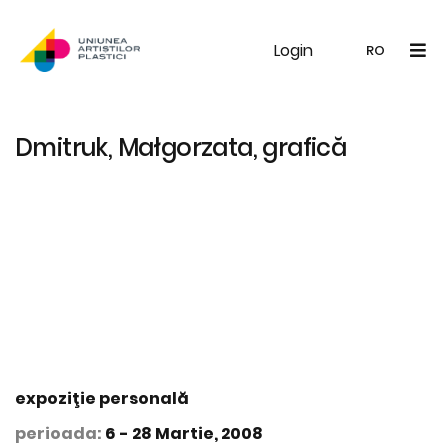
Login
UAP
Galerie
Expoziții
Noutăți
Memb
RO
RO
EN
Dmitruk, Małgorzata, grafică
expoziţie personală
perioada:
6 - 28 Martie, 2008