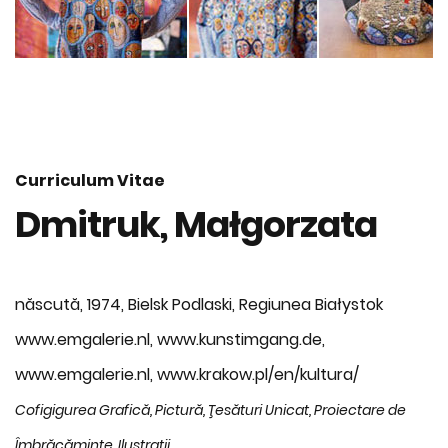
Curriculum Vitae
Dmitruk, Małgorzata
născută, 1974, Bielsk Podlaski, Regiunea Białystok
www.emgalerie.nl, www.kunstimgang.de,
www.emgalerie.nl, www.krakow.pl/en/kultura/
Cofigigurea Grafică, Pictură, Ţesături Unicat, Proiectare de
Îmbrăcăminte, Ilustraţii