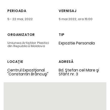
PERIOADA
VERNISAJ
5 - 22 mai, 2022
5 mai 2022, ora 15:00
ORGANIZATOR
TIP
Expozitie Personala
Uniunea Artiştilor Plastici
din Republica Moldova
LOCAȚIE
ADRESĂ
Centrul Expoziţional
Bd. Ştefan cel Mare şi
"Constantin Brâncuşi"
Sfânt nr. 3