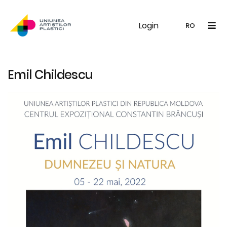
Login
UAP
Galerie
Expoziții
Noutăți
Memb
RO
RO
EN
Emil Childescu