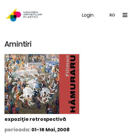
Login
UAP
Galerie
Expoziții
Noutăți
Memb
RO
RO
EN
Amintiri
expoziţie retrospectivă
perioada:
01-16 Mai, 2008