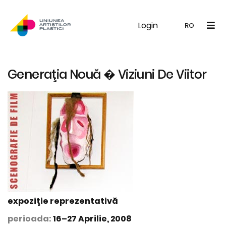
Login
UAP
Galerie
Expoziții
Noutăți
Memb
RO
RO
EN
Generaţia Nouă � Viziuni De Viitor
expoziţie reprezentativă
perioada:
16–27 Aprilie, 2008