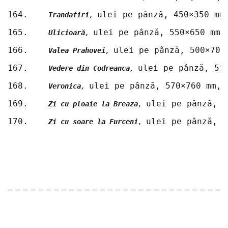
164.	
ulei pe pânză, 450×350 mm
Trandafiri
, 
165.	
ulei pe pânză, 550×650 mm,
Ulicioară
, 
166.	
ulei pe pânză, 500×700
Valea Prahovei
, 
167.	
ulei pe pânză, 55
Vedere din Codreanca
, 
168.	
ulei pe pânză, 570×760 mm, 
Veronica
, 
169.	
ulei pe pânză, 5
Zi cu ploaie la Breaza
, 
170.	
ulei pe pânză, 6
Zi cu soare la Furceni
, 