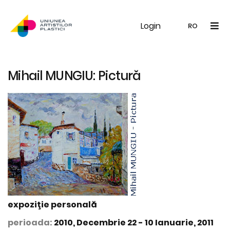
Login
UAP
Galerie
Expoziții
Noutăți
Memb
RO
RO
EN
Mihail MUNGIU: Pictură
expoziţie personală
perioada:
2010, Decembrie 22 - 10 Ianuarie, 2011