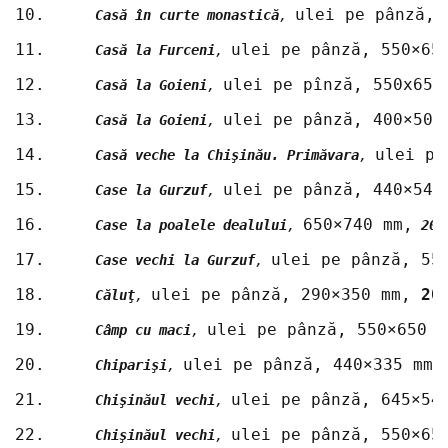
10.	
ulei pe pânză, 
Casă în curte monastică
, 
11.	
ulei pe pânză, 550×65
Casă la Furceni
, 
12.	
ulei pe pînză, 550x650
Casă la Goieni
, 
13.	
ulei pe pânză, 400×500
Casă la Goieni
, 
14.	
ulei pe
Casă veche la Chişinău. Primăvara
, 
15.	
ulei pe pânză, 440×540
Case la Gurzuf
, 
16.	
650×740 mm,
Case la poalele dealului
, 
200
17.	
ulei pe pânză, 55
Case vechi la Gurzuf
, 
18.	
ulei pe pânză, 290×350 mm, 
20
Căluţ
, 
19.	
ulei pe pânză, 550×650 m
Câmp cu maci
, 
20.	
ulei pe pânză, 440×335 mm,
Chiparişi
, 
21.	
ulei pe pânză, 645×54
Chişinăul vechi
, 
22.	
ulei pe pânză, 550×65
Chişinăul vechi
, 