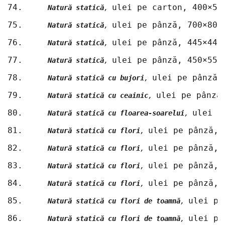
74.	
ulei pe carton, 400×50
Natură statică
, 
75.	
ulei pe pânză, 700×800
Natură statică
, 
76.	
ulei pe pânză, 445×445
Natură statică
, 
77.	
ulei pe pânză, 450×550
Natură statică
, 
78.	
ulei pe pânză,
Natură statică cu bujori
, 
79.	
ulei pe pânză
Natură statică cu ceainic
, 
80.	
ulei p
Natură statică cu floarea-soarelui
, 
81.	
ulei pe pânză, 
Natură statică cu flori
, 
82.	
ulei pe pânză, 
Natură statică cu flori
, 
83.	
ulei pe pânză, 
Natură statică cu flori
, 
84.	
ulei pe pânză, 
Natură statică cu flori
, 
85.	
ulei pe
Natură statică cu flori de toamnă
, 
86.	
ulei pe
Natură statică cu flori de toamnă
, 