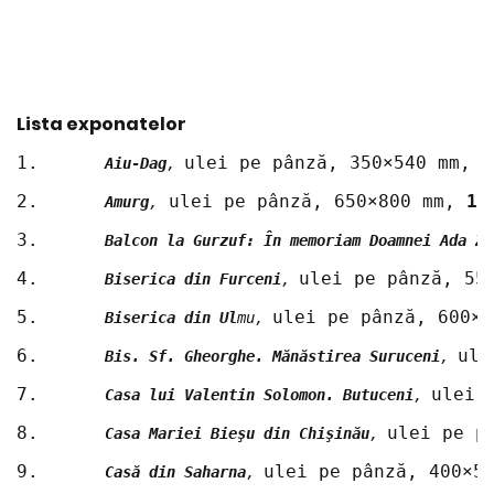
Lista exponatelor
1.	
ulei pe pânză, 350×540 mm, 
2
Aiu-Dag
, 
2.	
 ulei pe pânză, 650×800 mm, 
19
Amurg
,
3.	
Balcon la Gurzuf: În memoriam Doamnei Ada Ze
4.	
ulei pe pânză, 55
Biserica din Furceni
, 
5.	
ulei pe pânză, 600×7
Biserica din Ul
mu, 
6.	
ule
Bis. Sf. Gheorghe. Mănăstirea Suruceni
, 
7.	
ulei 
Casa lui Valentin Solomon. Butuceni
, 
8.	
ulei pe p
Casa Mariei Bieşu din Chişinău
, 
9.	
ulei pe pânză, 400×5
Casă din Saharna
, 