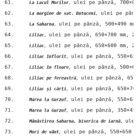
61.	
ulei pe pânză, 700×8
La Lacul Morilor
, 
62.	
ulei pe pânz
La margine de sat. Butuceni
, 
63.	
ulei pe pânză, 500×490 mm
La Saharna
, 
64.	
ulei pe pânză, 650×700 mm, 
2
Liliac
, 
65.	
ulei pe pânză, 650×600 mm, 
2
Liliac
, 
66.	
ulei pe pânză, 550×65
Liliac înflorit
, 
67.	
ulei pe pânză, 500×6
Liliac în floare
, 
68.	
ulei pe pânză, 650
Liliac pe fereastră
, 
69.	
ulei pe pânză, 650×70
Liliac şi cărţi
, 
70.	
ulei pe pânză, 550×65
Marea la Gurzuf
, 
71.	
ulei pe pânză, 350×45
Marea la Gurzuf
, 
72.	
ulei
Mănăstirea Saharna, biserica de iarnă
, 
73.	
ulei pe pânză, 550×650 m
Mori de vânt
, 