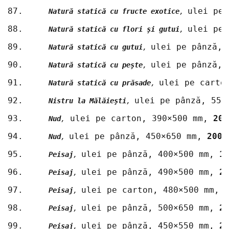
87.	
ulei pe 
Natură statică cu fructe exotice
, 
88.	
ulei pe 
Natură statică cu flori şi gutui
, 
89.	
ulei pe pânză, 
Natură statică cu gutui
, 
90.	
ulei pe pânză, 
Natură statică cu peşte
, 
91.	
ulei pe carto
Natură statică cu prăsade
, 
92.	
ulei pe pânză, 550
Nistru la Mălăieşti
, 
93.	
 ulei pe carton, 390×500 mm, 
200
Nud
,
94.	
ulei pe pânză, 450×650 mm, 
2009
Nud
, 
95.	
ulei pe pânză, 400×500 mm, 
1
Peisaj
, 
96.	
ulei pe pânză, 490×500 mm, 
2
Peisaj
, 
97.	
ulei pe carton, 480×500 mm, 
Peisaj
, 
98.	
ulei pe pânză, 500×650 mm, 
2
Peisaj
, 
99.	
ulei pe pânză, 450×550 mm, 
2
Peisaj
, 