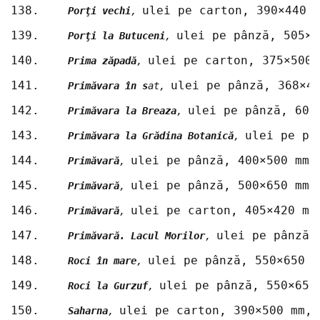
138.	
ulei pe carton, 390×440 
Porţi vechi
, 
139.	
ulei pe pânză, 505×6
Porţi la Butuceni
, 
140.	
ulei pe carton, 375×500 
Prima zăpadă
, 
141.	
ulei pe pânză, 368×4
Primăvara în s
at, 
142.	
ulei pe pânză, 600
Primăvara la Breaza
, 
143.	
ulei pe pâ
Primăvara la Grădina Botanică
, 
144.	
ulei pe pânză, 400×500 mm,
Primăvară
, 
145.	
ulei pe pânză, 500×650 mm,
Primăvară
, 
146.	
ulei pe carton, 405×420 mm
Primăvară
, 
147.	
ulei pe pânză,
Primăvară. Lacul Morilor
, 
148.	
ulei pe pânză, 550×650 m
Roci în mare
, 
149.	
ulei pe pânză, 550×650
Roci la Gurzuf
, 
150.	
ulei pe carton, 390×500 mm, 
Saharna
, 