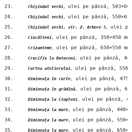
23.	
ulei pe pânză, 503×60
Chişinăul vechi
, 
24.	
ulei pe pânză, 550×65
Chişinăul vechi
, 
25.	
ulei pe
Chişinăul vechi, str. Z. Arbore 5
, 
26.	
ulei pe pânză, 350×450 mm
Ciocâlteni
, 
27.	
ulei pe pânză, 650×550 mm
Crizanteme
, 
28.	
ulei pe pânză, 40
Crucifix la Butuceni
, 
29.	
ulei pe pânză, 550×
Curtea atelierului
, 
30.	
 ulei pe pânză, 475×
Dimineaţa în curte
,
31.	
 ulei pe pânză, 65
Dimineaţa în grădină
,
32.	
ulei pe pânză, 4
Dimineaţa la Ciopleni
, 
33.	
ulei pe pânză, 440×5
Dimineaţa la mare
, 
34.	
ulei pe pânză, 550×6
Dimineaţa la mare
, 
35.	
ulei pe pânză, 650×7
Dimineaţa la mare
, 