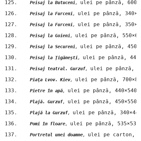
125.	
ulei pe pânză, 600×
Peisaj la Butuceni
, 
126.	
ulei pe pânză, 340×4
Peisaj la Furceni
, 
127.	
ulei pe pânză, 350×4
Peisaj la Furceni
, 
128.	
ulei pe pânză, 550×6
Peisaj la Goieni
, 
129.	
ulei pe pânză, 450×
Peisaj la Secureni
, 
130.	
ulei pe pânză, 445
Peisaj la Ţigăneşti
, 
131.	
ulei pe pânză, 6
Peisaj teatral. Gurzuf
, 
132.	
ulei pe pânză, 700×8
Piaţa Lvov. Kiev
, 
133.	
ulei pe pânză, 440×540 
Pietre în apă
, 
134.	
ulei pe pânză, 450×550 
Plajă. Gurzuf
, 
135.	
ulei pe pânză, 340×44
Plajă la Gurzuf
, 
136.	
ulei pe pânză, 535×535
Pomi în floare
, 
137.	
ulei pe carton, 
Portretul unei doamne
, 