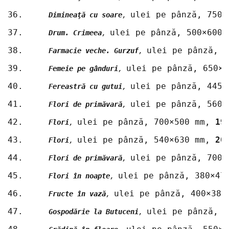
36.	
ulei pe pânză, 750×
Dimineaţă cu soare
, 
37.	
ulei pe pânză, 500×600 
Drum. Crimeea
, 
38.	
ulei pe pânză, 5
Farmacie veche. Gurzuf
, 
39.	
ulei pe pânză, 650×5
Femeie pe gânduri
, 
40.	
ulei pe pânză, 445×
Fereastră cu gutui
, 
41.	
ulei pe pânză, 560×
Flori de primăvară
, 
42.	
ulei pe pânză, 700×500 mm, 
19
Flori
, 
43.	
ulei pe pânză, 540×630 mm, 
20
Flori
, 
44.	
ulei pe pânză, 700×
Flori de primăvară
, 
45.	
ulei pe pânză, 380×47
Flori în noapte
, 
46.	
ulei pe pânză, 400×385
Fructe în vază
, 
47.	
ulei pe pânză, 5
Gospodărie la Butuceni
, 