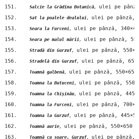
151.	
ulei pe pânz
Salcie la Grădina Botanică
, 
152.	
ulei pe pânză, 
Sat la poalele dealului
, 
153.	
ulei pe pânză, 340×4
Seara la Furceni
, 
154.	
ulei pe pânză, 55
Seara pe malul mării
, 
155.	
ulei pe pânză, 550×6
Stradă din Gurzuf
, 
156.	
ulei pe pânză, 650
Stradelă din Gurzuf
, 
157.	
ulei pe pânză, 550×655
Toamnă galbenă
, 
158.	
ulei pe pânză, 550×
Toamna la Butuceni
, 
159.	
ulei pe pânză, 445×
Toamna la Chişinău
, 
160.	
ulei pe pânză, 700×9
Toamna la Furceni
, 
161.	
ulei pe pânză, 445×5
Toamna la Gurzuf
, 
162.	
ulei pe pânză, 550×650 m
Toamnă aurie
, 
163.	
ulei pe pânză, 
Toamnă cu soare. Gurzuf
, 