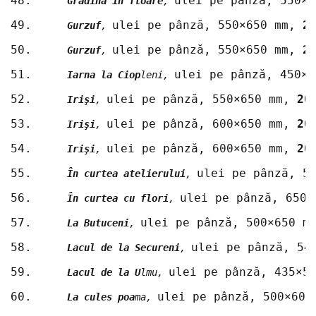
48.	
ulei pe pânză, 550×6
Grădină în floare
, 
49.	
ulei pe pânză, 550×650 mm, 
2
Gurzuf
, 
50.	
ulei pe pânză, 550×650 mm, 
2
Gurzuf
, 
51.	
ulei pe pânză, 450×5
Iarna la Ciop
leni, 
52.	
ulei pe pânză, 550×650 mm, 
20
Irişi
, 
53.	
ulei pe pânză, 600×650 mm, 
20
Irişi
, 
54.	
ulei pe pânză, 600×650 mm, 
20
Irişi
, 
55.	
ulei pe pânză, 5
În curtea atelierului
, 
56.	
ulei pe pânză, 650×
În curtea cu flori
, 
57.	
ulei pe pânză, 500×650 m
La Butuceni
, 
58.	
ulei pe pânză, 54
Lacul de la Secureni
, 
59.	
ulei pe pânză, 435×5
Lacul de la U
lmu, 
60.	
ulei pe pânză, 500×600
La cules poa
ma, 