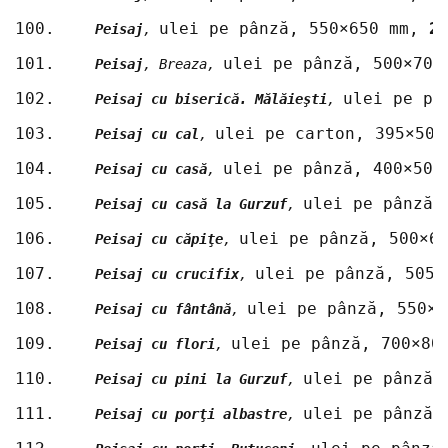
100.	
ulei pe pânză, 550×650 mm, 
2
Peisaj
, 
101.	
ulei pe pânză, 500×700
Peisaj
, Breaza, 
102.	
ulei pe pâ
Peisaj cu biserică. Mălăieşti
, 
103.	
ulei pe carton, 395×500
Peisaj cu cal
, 
104.	
ulei pe pânză, 400×500
Peisaj cu casă
, 
105.	
ulei pe pânză,
Peisaj cu casă la Gurzuf
, 
106.	
ulei pe pânză, 500×6
Peisaj cu căpiţe
, 
107.	
ulei pe pânză, 505×
Peisaj cu crucifix
, 
108.	
ulei pe pânză, 550×6
Peisaj cu fântână
, 
109.	
ulei pe pânză, 700×80
Peisaj cu flori
, 
110.	
ulei pe pânză,
Peisaj cu pini la Gurzuf
, 
111.	
ulei pe pânză,
Peisaj cu porţi albastre
, 