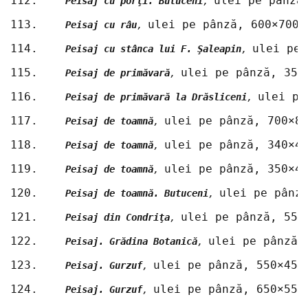
112.	
ulei pe pânză
Peisaj cu porţi. Butuceni
, 
113.	
ulei pe pânză, 600×700 
Peisaj cu râu
, 
114.	
ulei pe 
Peisaj cu stânca lui F. Şaleapin
, 
115.	
ulei pe pânză, 350
Peisaj de primăvară
, 
116.	
ulei pe
Peisaj de primăvară la Drăsliceni
, 
117.	
ulei pe pânză, 700×8
Peisaj de toamnă
, 
118.	
ulei pe pânză, 340×4
Peisaj de toamnă
, 
119.	
ulei pe pânză, 350×4
Peisaj de toamnă
, 
120.	
ulei pe pânz
Peisaj de toamnă. Butuceni
, 
121.	
ulei pe pânză, 550
Peisaj din Condriţa
, 
122.	
ulei pe pânză,
Peisaj. Grădina Botanică
, 
123.	
ulei pe pânză, 550×450
Peisaj. Gurzuf
, 
124.	
ulei pe pânză, 650×550
Peisaj. Gurzuf
, 