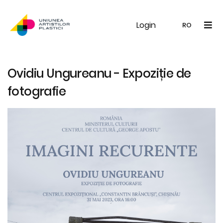
Login
UAP
Galerie
Expoziții
Noutăți
Memb
RO
RO
EN
Ovidiu Ungureanu - Expoziție de
fotografie