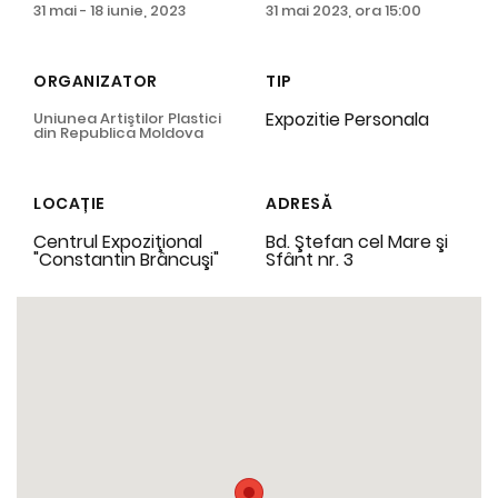
31 mai - 18 iunie, 2023
31 mai 2023, ora 15:00
ORGANIZATOR
TIP
Expozitie Personala
Uniunea Artiştilor Plastici
din Republica Moldova
LOCAȚIE
ADRESĂ
Centrul Expoziţional
Bd. Ştefan cel Mare şi
"Constantin Brâncuşi"
Sfânt nr. 3