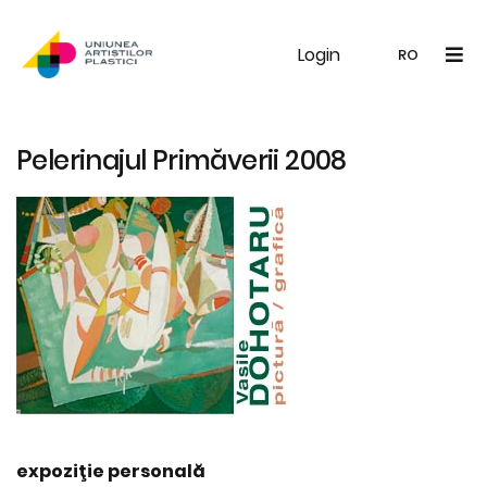
Login
UAP
Galerie
Expoziții
Noutăți
Memb
RO
RO
EN
Pelerinajul Primăverii 2008
expoziţie personală