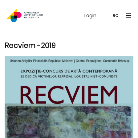
Login
UAP
Galerie
Expoziții
Noutăți
Memb
RO
RO
EN
Recviem -2019