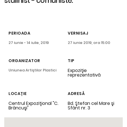
stalinist - comuniste.
PERIOADA
VERNISAJ
27 iunie - 14 iulie, 2019
27 iunie 2019, ora 15:00
ORGANIZATOR
TIP
Expoziţie
Uniunea Artiştilor Plastici
reprezentativă
LOCAȚIE
ADRESĂ
Centrul Expoziţional "C.
Bd. Ştefan cel Mare şi
Brâncuşi"
Sfânt nr. 3