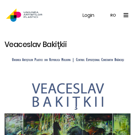
Login
UAP
Galerie
Expoziții
Noutăți
Memb
RO
RO
EN
Veaceslav Bakiţkii