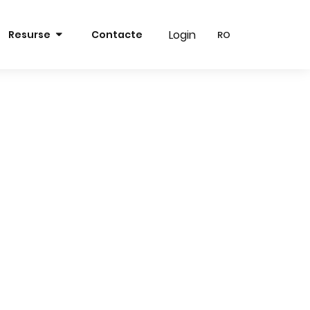
Login
Login
Resurse
Contacte
RO
RO
RO
RO
EN
EN