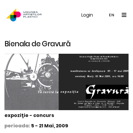
Login
UAP
Galerie
Expoziții
Noutăți
Memb
EN
RO
EN
Bienala de Gravură
expoziţie - concurs
perioada:
5 - 21 Mai, 2009