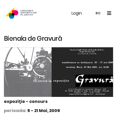
Login
UAP
Galerie
Expoziții
Noutăți
Memb
RO
RO
EN
Bienala de Gravură
expoziţie - concurs
perioada:
5 - 21 Mai, 2009