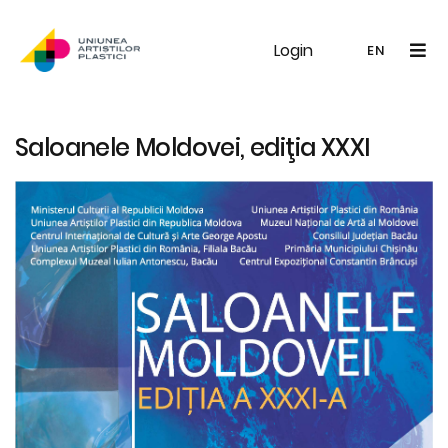
Login
UAP
Galerie
Expoziții
Noutăți
Memb
EN
RO
EN
Saloanele Moldovei, ediţia XXXI