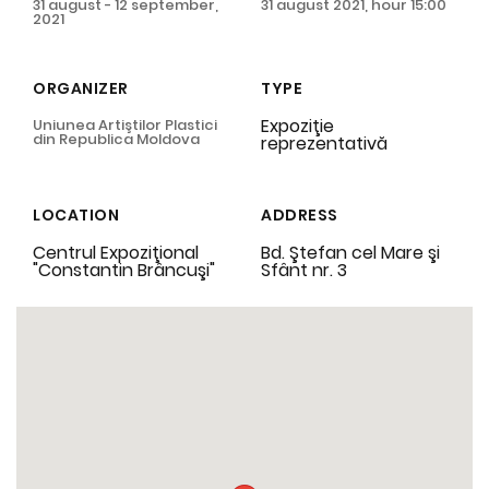
31 august - 12 september,
31 august 2021, hour 15:00
2021
ORGANIZER
TYPE
Expoziţie
Uniunea Artiştilor Plastici
din Republica Moldova
reprezentativă
LOCATION
ADDRESS
Centrul Expoziţional
Bd. Ştefan cel Mare şi
"Constantin Brâncuşi"
Sfânt nr. 3