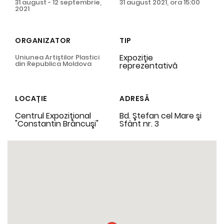
31 august - 12 septembrie,
31 august 2021, ora 15:00
2021
ORGANIZATOR
TIP
Expoziţie
Uniunea Artiştilor Plastici
din Republica Moldova
reprezentativă
LOCAȚIE
ADRESĂ
Centrul Expoziţional
Bd. Ştefan cel Mare şi
"Constantin Brâncuşi"
Sfânt nr. 3