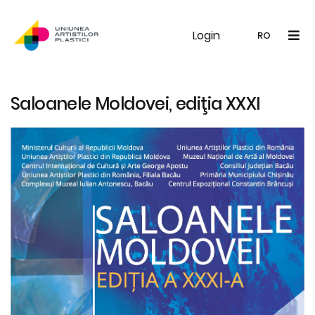
Login
UAP
Galerie
Expoziții
Noutăți
Memb
RO
RO
EN
Saloanele Moldovei, ediţia XXXI