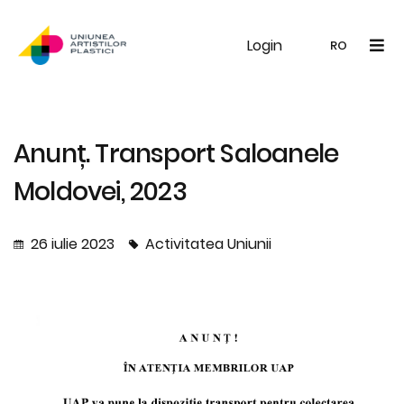
Login
UAP
Galerie
Expoziții
Noutăți
Memb
RO
RO
EN
Anunț. Transport Saloanele
Moldovei, 2023
26 iulie 2023
Activitatea Uniunii