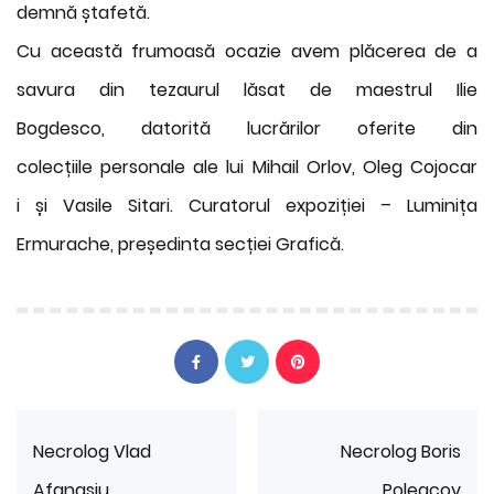
demnă ștafetă.
Cu această frumoasă ocazie avem plăcerea de a
savura din tezaurul lăsat de maestrul Ilie
Bogdesco, datorită lucrărilor
oferite din
colecțiile personale ale lui Mihail Orlov, Oleg Cojocar
i și Vasile Sitari. Curatorul expoziției – Luminița
Ermurache, președinta secției Grafică.
Necrolog Vlad
Necrolog Boris
Afanasiu
Poleacov