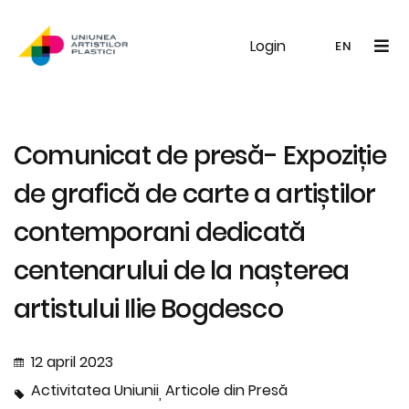
Login
UAP
Galerie
Expoziții
Noutăți
Memb
EN
RO
EN
Comunicat de presă- Expoziție
de grafică de carte a artiștilor
contemporani dedicată
centenarului de la nașterea
artistului Ilie Bogdesco
12 april 2023
Activitatea Uniunii
Articole din Presă