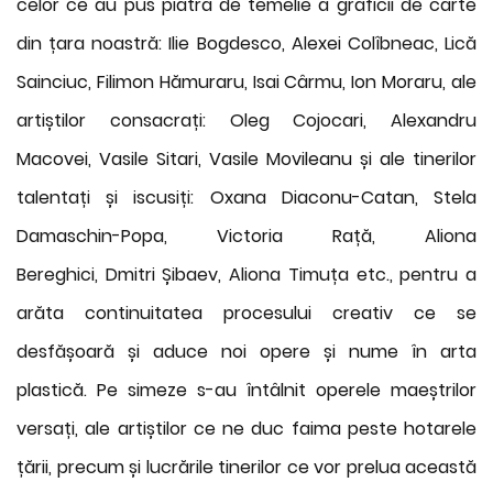
celor ce au pus piatra de temelie a graficii de carte
din țara noastră: Ilie Bogdesco, Alexei Colîbneac, Lică
Sainciuc, Filimon Hămuraru, Isai Cârmu, Ion Moraru, ale
artiștilor consacrați: Oleg Cojocari, Alexandru
Macovei, Vasile Sitari, Vasile Movileanu și ale tinerilor
talentați și iscusiți: Oxana Diaconu-Catan, Stela
Damaschin-Popa, Victoria Rață, Aliona
Bereghici, Dmitri Șibaev, Aliona Timuța etc., pentru a
arăta continuitatea procesului creativ ce se
desfășoară și aduce noi opere și nume în arta
plastică. Pe simeze s-au întâlnit operele maeștrilor
versați, ale artiștilor ce ne duc faima peste hotarele
țării, precum și lucrările tinerilor ce vor prelua această