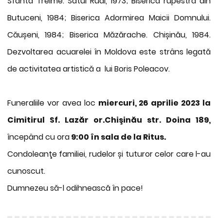
Sfânta Treime. Satul Rudi, 1973; Biserica rupestră din
Butuceni, 1984; Biserica Adormirea Maicii Domnului.
Căușeni, 1984; Biserica Măzărache. Chișinău, 1984.
Dezvoltarea acuarelei în Moldova este strâns legată
de activitatea artistică a lui Boris Poleacov.
Funeraliile vor avea loc
miercuri, 26 aprilie 2023 la
Cimitirul Sf. Lazăr or.Chişinău str. Doina 189,
începând cu ora
9:00 în sala de la Ritus.
Condoleanţe familiei, rudelor și tuturor celor care l-au
cunoscut.
Dumnezeu să-l odihnească în pace!