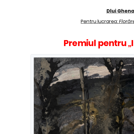
Dlui
Ghena
Pentru lucrarea:
Florăr
Premiul pentru „