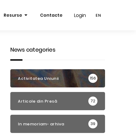
Login
Login
Resurse
Contacte
EN
EN
RO
RO
EN
EN
News categories
156
Activitatea Uniunii
72
Articole din Presă
39
In memoriam- arhiva