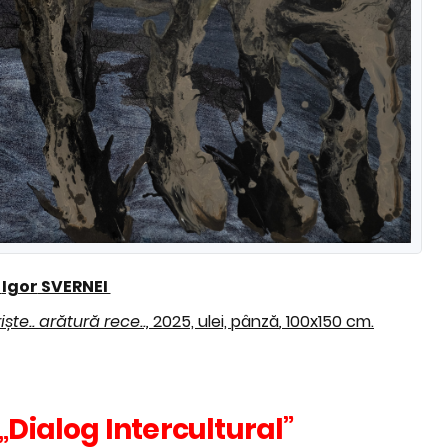
i
Igor
SVERNEI
ște.. arătură rece..,
2025, ulei, pânză
,
100x150 cm.
„Dialog Intercultural”