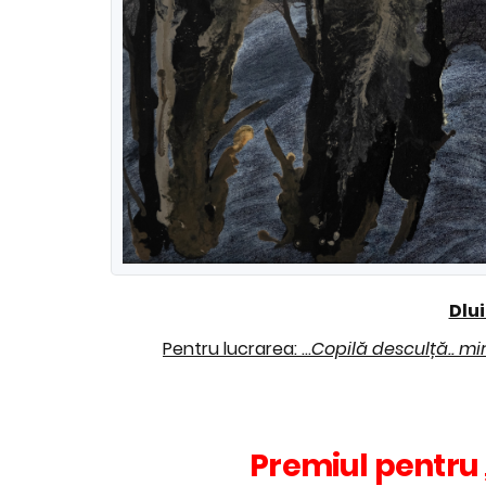
Dlu
Pentru lucrarea: ...
Copilă desculță.. miri
Premiul pentru 