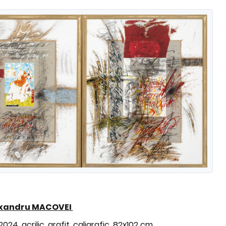
xandru
MACOVEI
2024, acrilic, grafit, caligrafic, 82x102 cm.