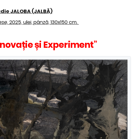
die
JALOBA (JALBĂ)
ese,
2025, ulei, pânză, 130x150 cm.
Inovație și Experiment”