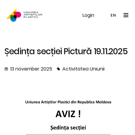
Login
UAP
Galerie
Expoziții
Noutăți
Memb
EN
RO
EN
Ședința secției Pictură 19.11.2025
13 november 2025
Activitatea Uniunii