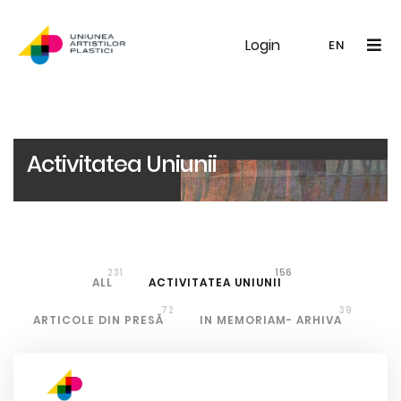
Login
UAP
Galerie
Expoziții
Noutăți
Memb
EN
RO
EN
Activitatea Uniunii
231
156
ALL
ACTIVITATEA UNIUNII
72
39
ARTICOLE DIN PRESĂ
IN MEMORIAM- ARHIVA