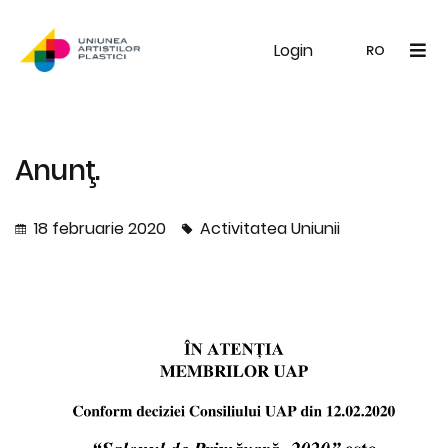
Login
UAP
Galerie
Expoziții
Noutăți
Memb
RO
RO
EN
Anunţ.
18 februarie 2020
Activitatea Uniunii