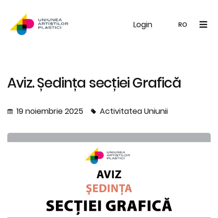
Login
UAP
Galerie
Expoziții
Noutăți
Memb
RO
RO
EN
Aviz. Ședința secției Grafică
19 noiembrie 2025
Activitatea Uniunii