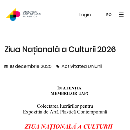
Login
UAP
Galerie
Expoziții
Noutăți
Memb
RO
RO
EN
Ziua Națională a Culturii 2026
18 decembrie 2025
Activitatea Uniunii