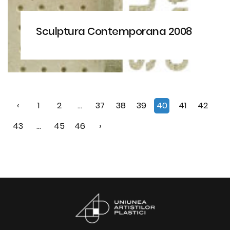
Sculptura Contemporana 2008
‹
1
2
...
37
38
39
40
41
42
43
...
45
46
›