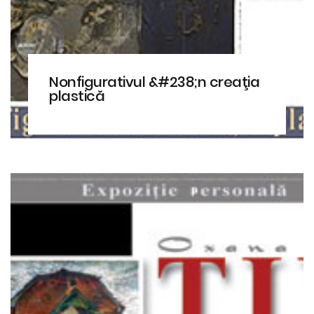
Nonfigurativul &#238;n creaţia
plastică