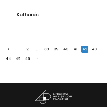
Katharsis
‹
1
2
...
38
39
40
41
42
43
44
45
46
›