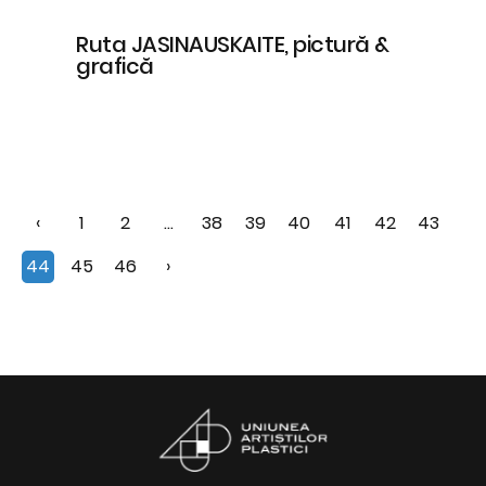
Ruta JASINAUSKAITE, pictură &
grafică
‹
1
2
...
38
39
40
41
42
43
44
45
46
›