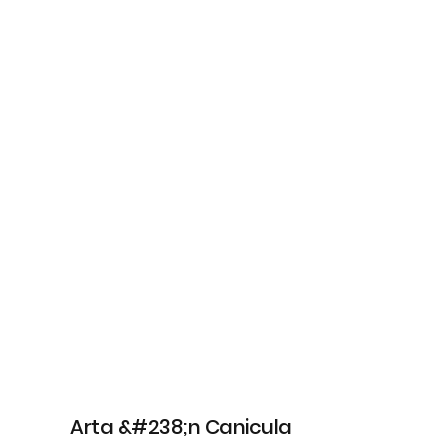
Arta &#238;n Canicula